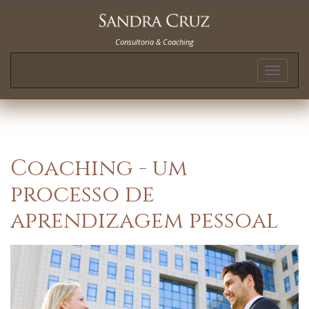
Consultoria & Coaching
Toggle
navigat
Coaching - um
processo de
aprendizagem pessoal